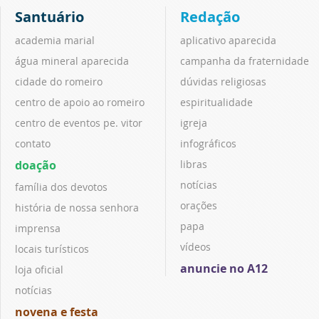
Santuário
Redação
academia marial
aplicativo aparecida
água mineral aparecida
campanha da fraternidade
cidade do romeiro
dúvidas religiosas
centro de apoio ao romeiro
espiritualidade
centro de eventos pe. vitor
igreja
contato
infográficos
doação
libras
notícias
família dos devotos
orações
história de nossa senhora
papa
imprensa
vídeos
locais turísticos
anuncie no A12
loja oficial
notícias
novena e festa