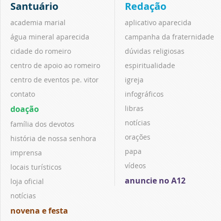
Santuário
Redação
academia marial
aplicativo aparecida
água mineral aparecida
campanha da fraternidade
cidade do romeiro
dúvidas religiosas
centro de apoio ao romeiro
espiritualidade
centro de eventos pe. vitor
igreja
contato
infográficos
doação
libras
notícias
família dos devotos
orações
história de nossa senhora
papa
imprensa
vídeos
locais turísticos
anuncie no A12
loja oficial
notícias
novena e festa