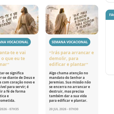
FA
ANA VOCACIONAL
SEMANA VOCACIONAL
anta-te e vai
“Irás para arrancar e
 o que eu te
demolir, para
nar”
edificar e plantar”
ar-se significa
Algo chama atenção no
r-se diante de Deus e
mandato do Senhor a
a com coração novo e
Jeremias. Sua missão não
ível para servir; é
se encerra no arrancar e
r a fé de forma
destruir, mas precisa
tica e
também dar a sua vida
ometida.
para edificar e plantar.
 2026 - 07H35
20 JUL 2026 - 07H30