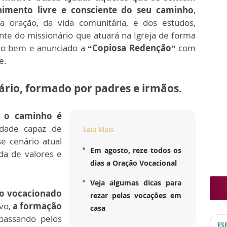
nimento livre e consciente do seu caminho
,
da oração, da vida comunitária, e dos estudos,
e do missionário que atuará na Igreja de forma
 o bem e anunciado a
“Copiosa Redenção”
com
e.
rio, formado por padres e irmãos.
e o caminho é
dade capaz de
Leia Mais
se cenário atual
Em agosto, reze todos os
a de valores e
dias a Oração Vocacional
Veja algumas dicas para
 o vocacionado
rezar pelas vocações em
vo,
a formação
casa
 passando pelos
ES