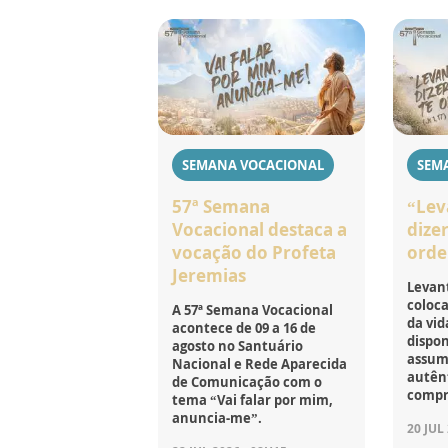
SEMANA VOCACIONAL
SEM
57ª Semana
“Lev
Vocacional destaca a
dizer
vocação do Profeta
orde
Jeremias
Levant
coloca
A 57ª Semana Vocacional
da vid
acontece de 09 a 16 de
dispon
agosto no Santuário
assumi
Nacional e Rede Aparecida
autên
de Comunicação com o
compr
tema “Vai falar por mim,
anuncia-me”.
20 JUL