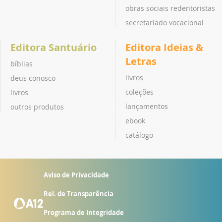
obras sociais redentoristas
secretariado vocacional
Editora Santuário
Editora Ideias &
Letras
bíblias
livros
deus conosco
coleções
livros
lançamentos
outros produtos
ebook
catálogo
Aviso de Privacidade
Rel. de Transparência
Programa de Integridade