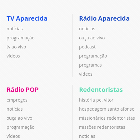
TV Aparecida
Rádio Aparecida
notícias
notícias
programação
ouça ao vivo
tv ao vivo
podcast
vídeos
programação
programas
vídeos
Rádio POP
Redentoristas
empregos
história pe. vitor
notícias
hospedagem santo afonso
ouça ao vivo
missionários redentoristas
programação
missões redentoristas
vídeos
notícias