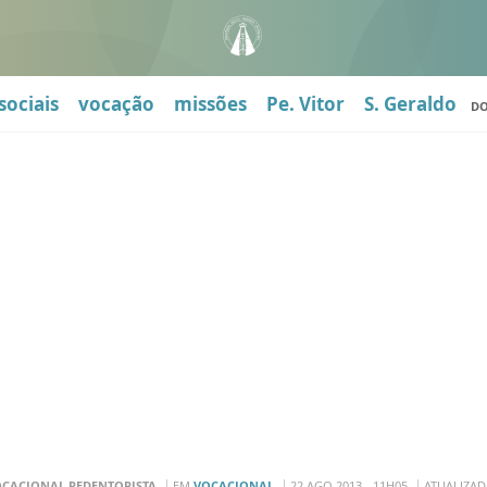
sociais
vocação
missões
Pe. Vitor
S. Geraldo
D
OCACIONAL REDENTORISTA
EM
VOCACIONAL
22 AGO 2013 - 11H05
ATUALIZADA