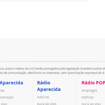
tos, artes e vídeos do A12 estão protegidos pela legislação brasileira sobre di
 de comunicação, eletrônico ou impresso, sem autorização expressa do A
 Aparecida
Rádio
Rádio PO
Aparecida
cias
empregos
notícias
ramação
notícias
ouça ao vivo
 vivo
ouça ao vivo