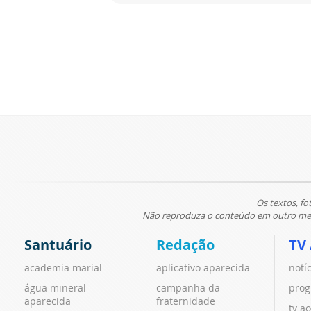
Os textos, fo
Não reproduza o conteúdo em outro meio
Santuário
Redação
TV
academia marial
aplicativo aparecida
notí
água mineral
campanha da
prog
aparecida
fraternidade
tv ao