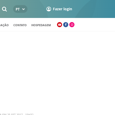
Fazer login
PT
OAÇÃO
CONTATO
HOSPEDAGEM
 EM 25 SET 2017 - 15H32