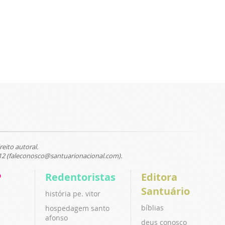
reito autoral.
12 (faleconosco@santuarionacional.com).
P
Redentoristas
Editora
Santuário
história pe. vitor
bíblias
hospedagem santo
afonso
deus conosco