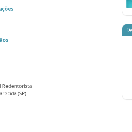
cações
FA
çãos
l Redentorista
arecida (SP)