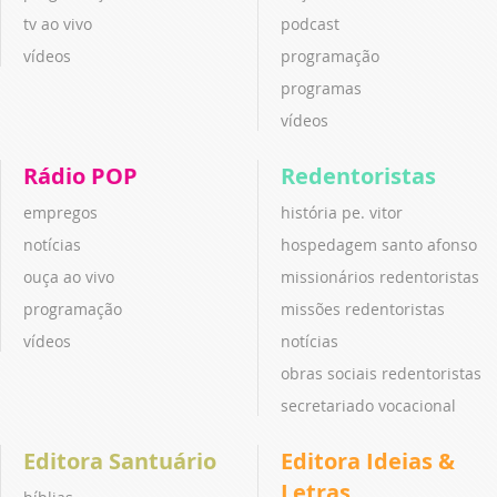
tv ao vivo
podcast
vídeos
programação
programas
vídeos
Rádio POP
Redentoristas
empregos
história pe. vitor
notícias
hospedagem santo afonso
ouça ao vivo
missionários redentoristas
programação
missões redentoristas
vídeos
notícias
obras sociais redentoristas
secretariado vocacional
Editora Santuário
Editora Ideias &
Letras