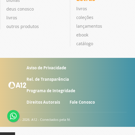
bíblias
livros
deus conosco
coleções
livros
lançamentos
outros produtos
ebook
catálogo
Aviso de Privacidade
Rel. de Transparência
Programa de Integridade
Direitos Autorais
Fale Conosco
© 2007 - 2026. A12 - Conectados pela fé.