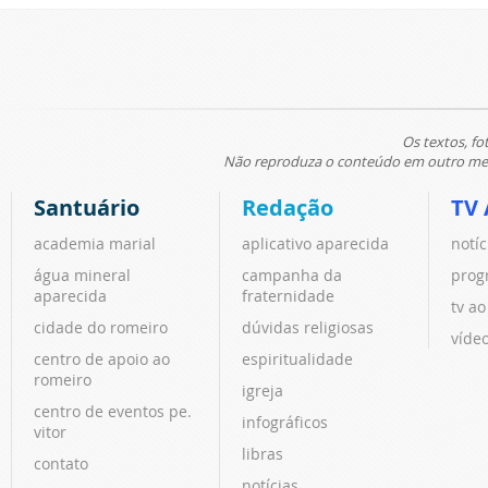
Os textos, fo
Não reproduza o conteúdo em outro meio
Santuário
Redação
TV 
academia marial
aplicativo aparecida
notíc
água mineral
campanha da
prog
aparecida
fraternidade
tv ao
cidade do romeiro
dúvidas religiosas
víde
centro de apoio ao
espiritualidade
romeiro
igreja
centro de eventos pe.
infográficos
vitor
libras
contato
notícias