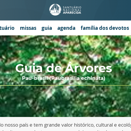
tuário
missas
guia
agenda
família dos devotos
Guia de Árvores
Pau-brasil (Paubrasilia echinata)
 nosso país e tem grande valor histórico, cultural e ecológ