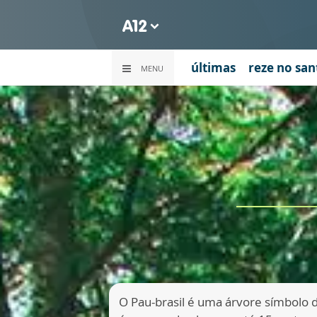
últimas
reze no san
MENU
O Pau-brasil é uma árvore símbolo do