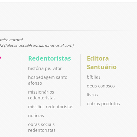
reito autoral.
12 (faleconosco@santuarionacional.com).
P
Redentoristas
Editora
Santuário
história pe. vitor
bíblias
hospedagem santo
afonso
deus conosco
missionários
livros
redentoristas
outros produtos
missões redentoristas
notícias
obras sociais
redentoristas