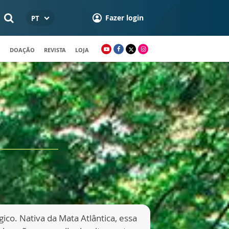
Fazer login
PT
DOAÇÃO
REVISTA
LOJA
ico. Nativa da Mata Atlântica, essa