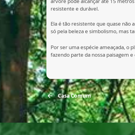
árvore pode alcançar até 15 metros
resistente e durável.
Ela é tão resistente que quase nã
só pela beleza e simbolismo, mas ta
Por ser uma espécie ameaçada, o pla
fazendo parte da nossa paisagem e d
Casa Comum