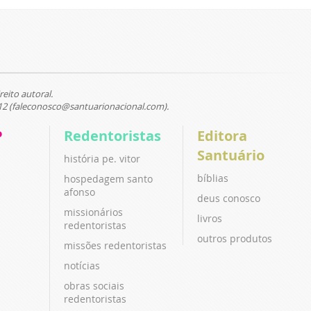
reito autoral.
12 (faleconosco@santuarionacional.com).
P
Redentoristas
Editora
Santuário
história pe. vitor
bíblias
hospedagem santo
afonso
deus conosco
missionários
livros
redentoristas
outros produtos
missões redentoristas
notícias
obras sociais
redentoristas