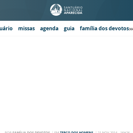
uário
missas
agenda
guia
família dos devotos
36
POR
FAMÍLIA DOS DEVOTOS
EM
TERÇO DOS HOMENS
21 NOV 2014 - 16H26