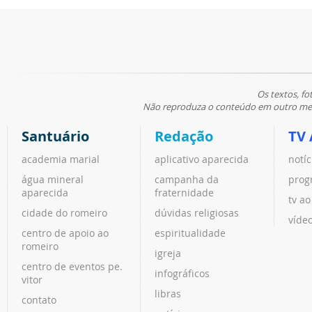
Os textos, fo
Não reproduza o conteúdo em outro meio
Santuário
Redação
TV 
academia marial
aplicativo aparecida
notíc
água mineral
campanha da
prog
aparecida
fraternidade
tv ao
cidade do romeiro
dúvidas religiosas
víde
centro de apoio ao
espiritualidade
romeiro
igreja
centro de eventos pe.
infográficos
vitor
libras
contato