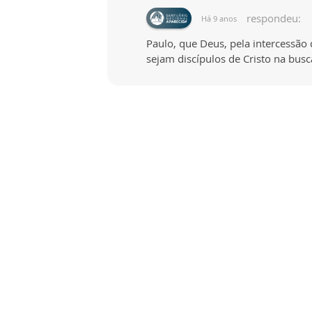
respondeu:
Há 9 anos
Paulo, que Deus, pela intercessã
sejam discípulos de Cristo na bu