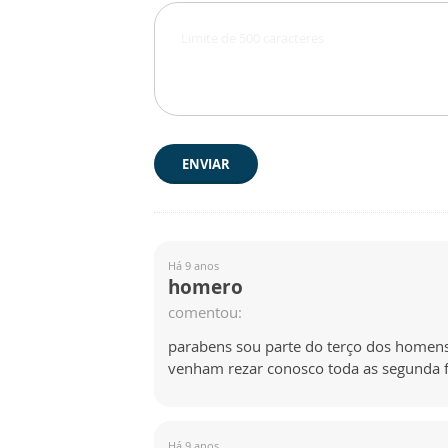
ENVIAR
Há 9 anos
homero
comentou:
parabens sou parte do terço dos home
venham rezar conosco toda as segunda f
Há 9 anos