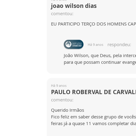
joao wilson dias
comentou:
EU PARTICIPO TERÇO DOS HOMENS CA
respondeu:
Há 9 anos
João Wilson, que Deus, pela inte
para que possam continuar evange
Há 9 anos
PAULO ROBERVAL DE CARVA
comentou:
Querido Irmãos
Fico feliz em saber desse grupo de vo
feiras já a quase 11 vamos completar di