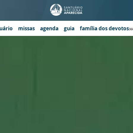
uário
missas
agenda
guia
família dos devotos
36