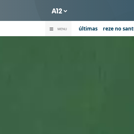
últimas
reze no sant
MENU