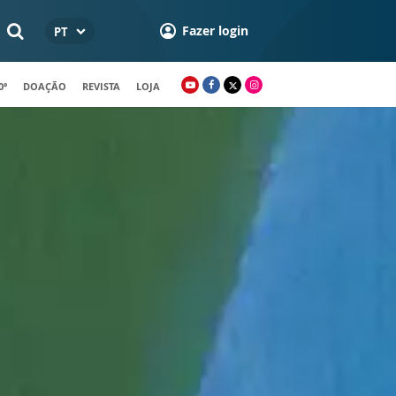
Fazer login
PT
0º
DOAÇÃO
REVISTA
LOJA