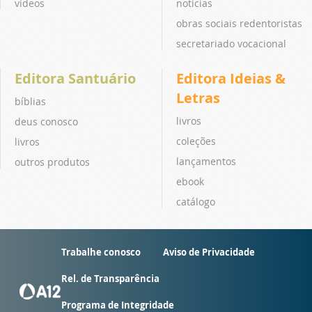
vídeos
notícias
obras sociais redentoristas
secretariado vocacional
Editora Santuário
Editora Ideias &
Letras
bíblias
livros
deus conosco
coleções
livros
lançamentos
outros produtos
ebook
catálogo
Trabalhe conosco
Aviso de Privacidade
Rel. de Transparência
Programa de Integridade