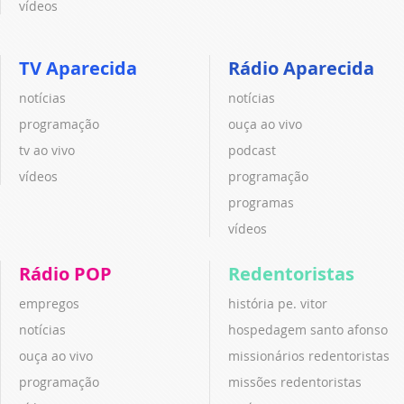
vídeos
TV Aparecida
Rádio Aparecida
notícias
notícias
programação
ouça ao vivo
tv ao vivo
podcast
vídeos
programação
programas
vídeos
Rádio POP
Redentoristas
empregos
história pe. vitor
notícias
hospedagem santo afonso
ouça ao vivo
missionários redentoristas
programação
missões redentoristas