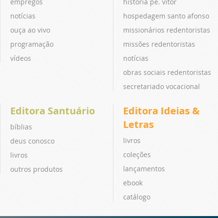
empregos
história pe. vitor
notícias
hospedagem santo afonso
ouça ao vivo
missionários redentoristas
programação
missões redentoristas
vídeos
notícias
obras sociais redentoristas
secretariado vocacional
Editora Santuário
Editora Ideias &
Letras
bíblias
livros
deus conosco
coleções
livros
lançamentos
outros produtos
ebook
catálogo