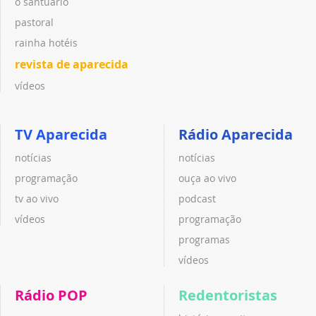
o santuário
pastoral
rainha hotéis
revista de aparecida
vídeos
TV Aparecida
Rádio Aparecida
notícias
notícias
programação
ouça ao vivo
tv ao vivo
podcast
vídeos
programação
programas
vídeos
Rádio POP
Redentoristas