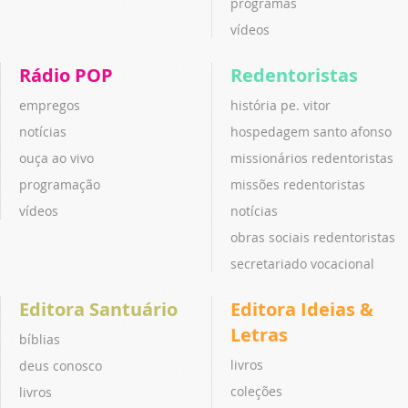
programas
vídeos
Rádio POP
Redentoristas
empregos
história pe. vitor
notícias
hospedagem santo afonso
ouça ao vivo
missionários redentoristas
programação
missões redentoristas
vídeos
notícias
obras sociais redentoristas
secretariado vocacional
Editora Santuário
Editora Ideias &
Letras
bíblias
livros
deus conosco
coleções
livros