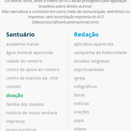
Os textos, fotos, artes e vídeos do A12 estão protegidos pela legislação
brasileira sobre direito autoral.
Não reproduza o conteúdo em outro meio de comunicação, eletrônico ou
impresso, sem autorização expressa do A12
(faleconosco@santuarionacional.com).
Santuário
Redação
academia marial
aplicativo aparecida
água mineral aparecida
campanha da fraternidade
cidade do romeiro
dúvidas religiosas
centro de apoio ao romeiro
espiritualidade
centro de eventos pe. vitor
igreja
contato
infográficos
doação
libras
notícias
família dos devotos
orações
história de nossa senhora
papa
imprensa
vídeos
locais turísticos