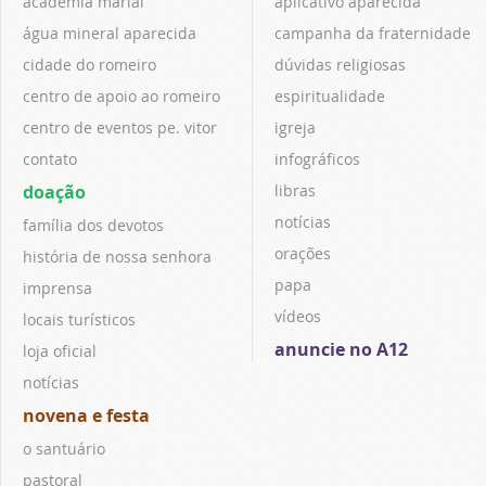
academia marial
aplicativo aparecida
água mineral aparecida
campanha da fraternidade
cidade do romeiro
dúvidas religiosas
centro de apoio ao romeiro
espiritualidade
centro de eventos pe. vitor
igreja
contato
infográficos
doação
libras
notícias
família dos devotos
orações
história de nossa senhora
papa
imprensa
vídeos
locais turísticos
anuncie no A12
loja oficial
notícias
novena e festa
o santuário
pastoral