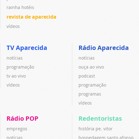
rainha hotéis
revista de aparecida
vídeos
TV Aparecida
Rádio Aparecida
notícias
notícias
programação
ouça ao vivo
tv ao vivo
podcast
vídeos
programação
programas
vídeos
Rádio POP
Redentoristas
empregos
história pe. vitor
notícias
hospedagem santo afonso