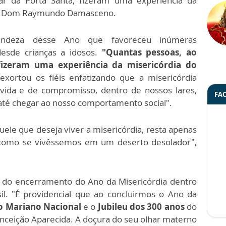
iar da Porta Santa, fizeram uma experiência da
isou Dom Raymundo Damasceno.
ndeza desse Ano que favoreceu inúmeras
esde crianças a idosos.
"Quantas pessoas, ao
 fizeram uma experiência da misericórdia do
xortou os fiéis enfatizando que a misericórdia
 vida e de compromisso, dentro de nossos lares,
FA
 até chegar ao nosso comportamento social".
uele que deseja viver a misericórdia, resta apenas
, como se vivêssemos em um deserto desolador",
cia do encerramento do Ano da Misericórdia dentro
il. "É providencial que ao concluirmos o Ano da
o Mariano Nacional
e o
Jubileu dos 300 anos
do
ceição Aparecida. A doçura do seu olhar materno