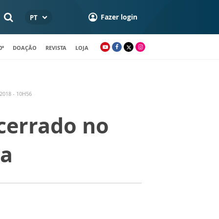
Fazer login
PT
0º
DOAÇÃO
REVISTA
LOJA
2018 - 10H56
cerrado no
da