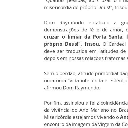
"Quantas pessoas, ao cruzar o lim
misericórdia do próprio Deus!", fr
Dom Raymundo enfatizou a gra
demonstrações de fé e de amor, d
cruzar o limiar da Porta Santa,
próprio Deus!", frisou.
O Cardeal e
deve ser traduzida em "atitudes de
depois em nossas relações fraternas
Sem o perdão, atitude primordial daq
uma uma "vida infecunda e estéril
afirmou Dom Raymundo.
Por fim, assinalou a feliz coincidên
da vivência do Ano Mariano no Bras
Misericórdia estejamos vivendo o
An
encontro da imagem da Virgem da Con