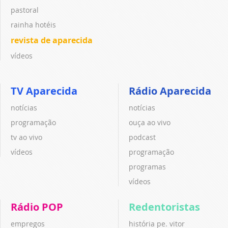
pastoral
rainha hotéis
revista de aparecida
vídeos
TV Aparecida
Rádio Aparecida
notícias
notícias
programação
ouça ao vivo
tv ao vivo
podcast
vídeos
programação
programas
vídeos
Rádio POP
Redentoristas
empregos
história pe. vitor