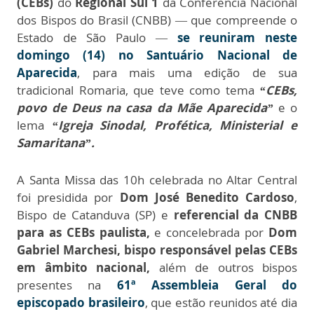
(CEBs)
do
Regional Sul 1
da Conferência Nacional
dos Bispos do Brasil (CNBB) — que compreende o
Estado de São Paulo —
se reuniram neste
domingo (14) no Santuário Nacional de
Aparecida
, para mais uma edição de sua
tradicional Romaria, que teve como tema
“CEBs,
povo de Deus na casa da Mãe Aparecida”
e o
lema
“Igreja Sinodal, Profética, Ministerial e
Samaritana”.
A Santa Missa das 10h celebrada no Altar Central
foi presidida por
Dom José Benedito Cardoso
,
Bispo de Catanduva (SP) e
referencial da CNBB
para as CEBs paulista,
e concelebrada por
Dom
Gabriel Marchesi, bispo responsável pelas CEBs
em âmbito nacional,
além de outros bispos
presentes na
61ª Assembleia Geral do
episcopado brasileiro
, que estão reunidos até dia