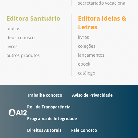
secretariado vocacional
Editora Santuário
Editora Ideias &
Letras
bíblias
livros
deus conosco
coleções
livros
lançamentos
outros produtos
ebook
catálogo
Trabalhe conosco
Aviso de Privacidade
Rel. de Transparência
Programa de Integridade
Direitos Autorais
Fale Conosco