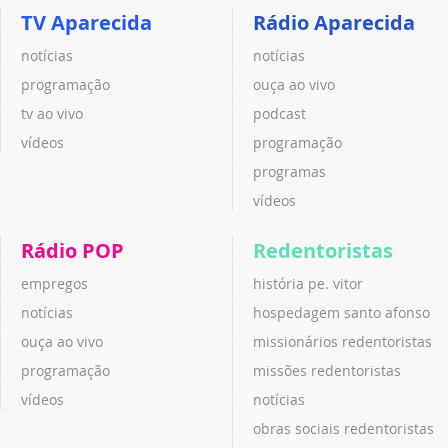
TV Aparecida
Rádio Aparecida
notícias
notícias
programação
ouça ao vivo
tv ao vivo
podcast
vídeos
programação
programas
vídeos
Rádio POP
Redentoristas
empregos
história pe. vitor
notícias
hospedagem santo afonso
ouça ao vivo
missionários redentoristas
programação
missões redentoristas
vídeos
notícias
obras sociais redentoristas