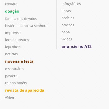
contato
infográficos
doação
libras
notícias
família dos devotos
orações
história de nossa senhora
papa
imprensa
vídeos
locais turísticos
anuncie no A12
loja oficial
notícias
novena e festa
o santuário
pastoral
rainha hotéis
revista de aparecida
vídeos