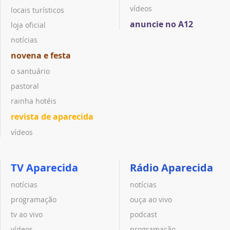
vídeos
locais turísticos
anuncie no A12
loja oficial
notícias
novena e festa
o santuário
pastoral
rainha hotéis
revista de aparecida
vídeos
TV Aparecida
Rádio Aparecida
notícias
notícias
programação
ouça ao vivo
tv ao vivo
podcast
vídeos
programação