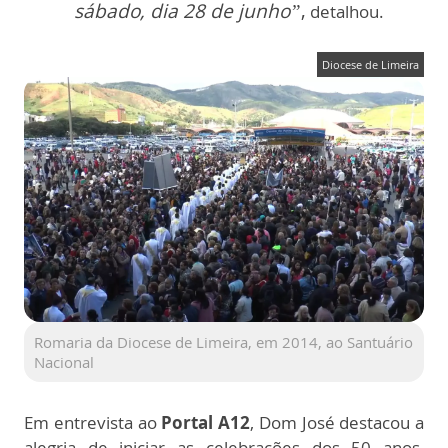
sábado, dia 28 de junho”
,
detalhou.
Diocese de Limeira
Romaria da Diocese de Limeira, em 2014, ao Santuário
Nacional
Em entrevista ao
Portal A12
, Dom José destacou a
alegria de iniciar as celebrações dos 50 anos,