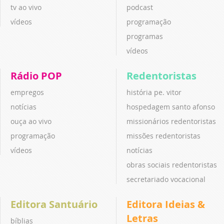
tv ao vivo
podcast
vídeos
programação
programas
vídeos
Rádio POP
Redentoristas
empregos
história pe. vitor
notícias
hospedagem santo afonso
ouça ao vivo
missionários redentoristas
programação
missões redentoristas
vídeos
notícias
obras sociais redentoristas
secretariado vocacional
Editora Santuário
Editora Ideias &
Letras
bíblias