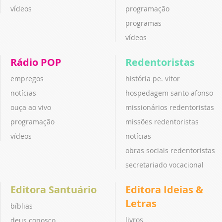
vídeos
programação
programas
vídeos
Rádio POP
Redentoristas
empregos
história pe. vitor
notícias
hospedagem santo afonso
ouça ao vivo
missionários redentoristas
programação
missões redentoristas
vídeos
notícias
obras sociais redentoristas
secretariado vocacional
Editora Santuário
Editora Ideias &
Letras
bíblias
livros
deus conosco