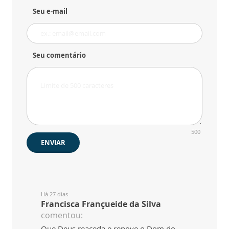
Seu e-mail
Seu comentário
500
ENVIAR
Há 27 dias
Francisca Françueide da Silva
comentou:
Que Deus reaceda e renove o Dom do