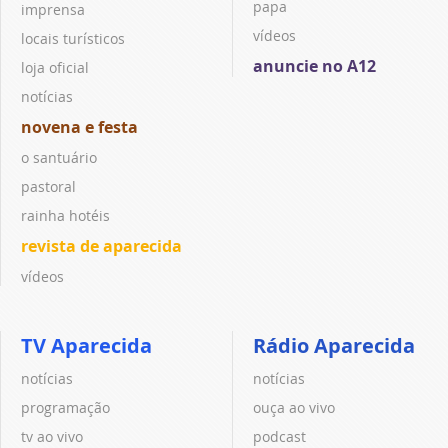
papa
imprensa
vídeos
locais turísticos
anuncie no A12
loja oficial
notícias
novena e festa
o santuário
pastoral
rainha hotéis
revista de aparecida
vídeos
TV Aparecida
Rádio Aparecida
notícias
notícias
programação
ouça ao vivo
tv ao vivo
podcast