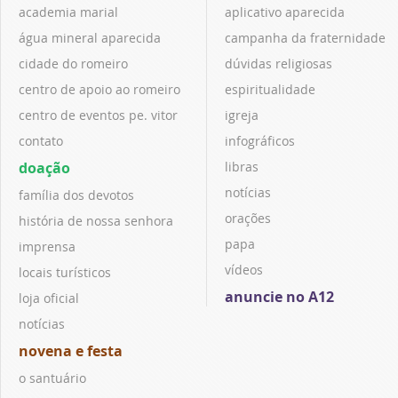
academia marial
aplicativo aparecida
água mineral aparecida
campanha da fraternidade
cidade do romeiro
dúvidas religiosas
centro de apoio ao romeiro
espiritualidade
centro de eventos pe. vitor
igreja
contato
infográficos
doação
libras
notícias
família dos devotos
orações
história de nossa senhora
papa
imprensa
vídeos
locais turísticos
anuncie no A12
loja oficial
notícias
novena e festa
o santuário