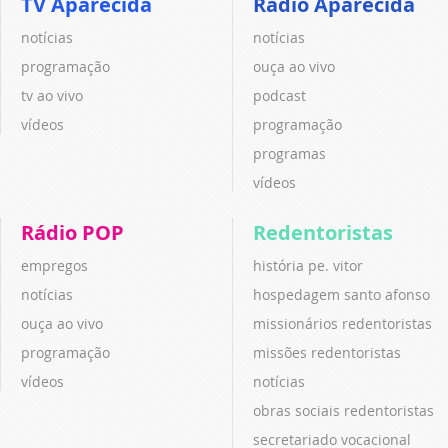
TV Aparecida
Rádio Aparecida
notícias
notícias
programação
ouça ao vivo
tv ao vivo
podcast
vídeos
programação
programas
vídeos
Rádio POP
Redentoristas
empregos
história pe. vitor
notícias
hospedagem santo afonso
ouça ao vivo
missionários redentoristas
programação
missões redentoristas
vídeos
notícias
obras sociais redentoristas
secretariado vocacional