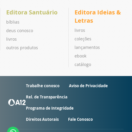
Editora Santuário
Editora Ideias &
Letras
bíblias
livros
deus conosco
coleções
livros
lançamentos
outros produtos
ebook
catálogo
Trabalhe conosco
Aviso de Privacidade
Rel. de Transparência
Programa de Integridade
Direitos Autorais
Fale Conosco