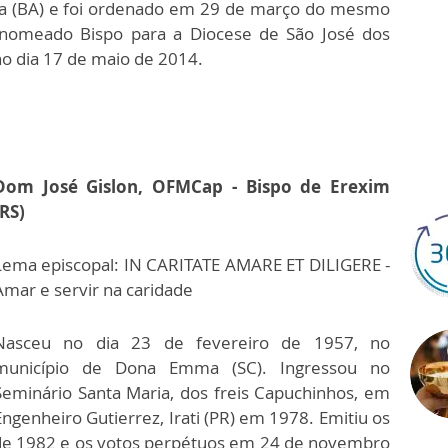
a (BA) e foi ordenado em 29 de março do mesmo
nomeado Bispo para a Diocese de São José dos
o dia 17 de maio de 2014.
Dom José Gislon, OFMCap - Bispo de Erexim
(RS)
Lema episcopal: IN CARITATE AMARE ET DILIGERE -
Amar e servir na caridade
Nasceu no dia 23 de fevereiro de 1957, no
município de Dona Emma (SC). Ingressou no
Seminário Santa Maria, dos freis Capuchinhos, em
Engenheiro Gutierrez, Irati (PR) em 1978. Emitiu os
o de 1982 e os votos perpétuos em 24 de novembro