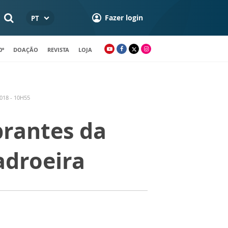
Fazer login
PT
0º
DOAÇÃO
REVISTA
LOJA
018 - 10H55
brantes da
adroeira