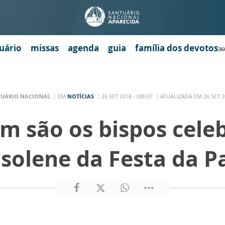
uário
missas
agenda
guia
família dos devotos
36
TUÁRIO NACIONAL
EM
NOTÍCIAS
26 SET 2018 - 08H37
ATUALIZADA EM 26 SET 2
m são os bispos cele
solene da Festa da P