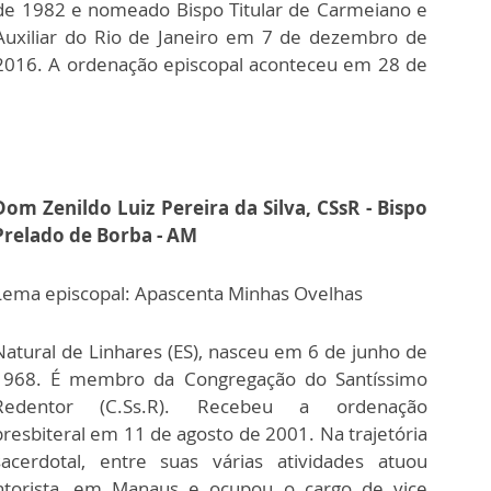
de 1982 e nomeado Bispo Titular de Carmeiano e
Auxiliar do Rio de Janeiro em 7 de dezembro de
2016. A ordenação episcopal aconteceu em 28 de
Dom Zenildo Luiz Pereira da Silva, CSsR - Bispo
Prelado de Borba - AM
Lema episcopal: Apascenta Minhas Ovelhas
Natural de Linhares (ES), nasceu em 6 de junho de
1968. É membro da Congregação do Santíssimo
Redentor (C.Ss.R). Recebeu a ordenação
presbiteral em 11 de agosto de 2001. Na trajetória
sacerdotal, entre suas várias atividades atuou
torista, em Manaus e ocupou o cargo de vice