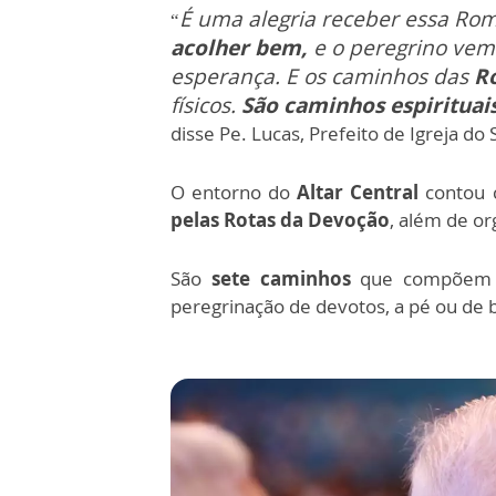
É uma alegria receber essa Ro
“
acolher bem,
e o peregrino vem
esperança.
E os caminhos das
R
físicos.
São caminhos espirituai
disse Pe. Lucas, Prefeito de Igreja do 
O entorno do
Altar Central
contou 
pelas Rotas da Devoção
, além de o
São
sete caminhos
que compõem
peregrinação de devotos, a pé ou de bi