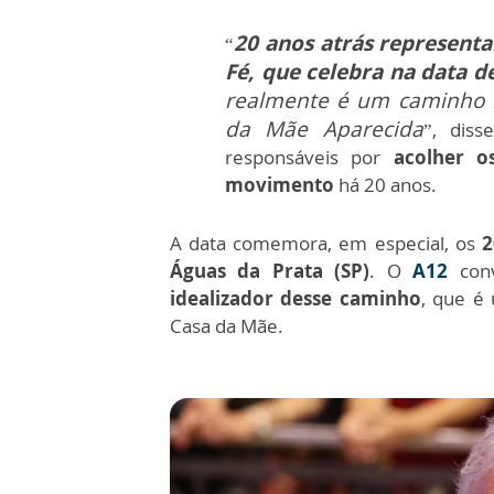
20 anos atrás represent
“
Fé, que celebra na data de
realmente é um caminho b
da Mãe Aparecida
”, dis
responsáveis por
acolher o
movimento
há 20 anos.
A data comemora, em especial, os
2
Águas da Prata (SP)
. O
A12
con
idealizador desse caminho
, que é 
Casa da Mãe.