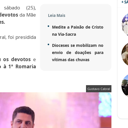
+ 
 sábado (25),
devotos
da Mãe
Leia Mais
es.
Medite a Paixão de Cristo
na Via-Sacra
ral, foi presidida
Dioceses se mobilizam no
envio de doações para
 os devotos
e
vítimas das chuvas
o à 1ª Romaria
Gustavo Cabral