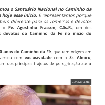
amos o Santuário Nacional no Caminho da
 hoje esse início.
E representamos porque
em diferente para os romeiros e devotos
se o
Pe. Agostinho Frasson, C.Ss.R.
, um dos
s devotos do Caminho da Fé no início do
0 anos do Caminho da Fé
, que tem origem em
versou com
exclusividade
com o
Sr. Almiro
,
um dos principais trajetos de peregrinação até a
Gustavo Cabral