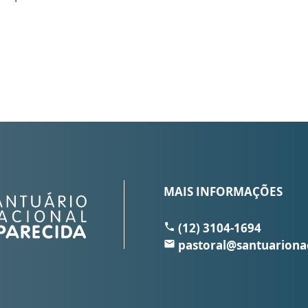
MAIS INFORMAÇÕES
(12) 3104-1694
local_phone
pastoral@santuariona
email