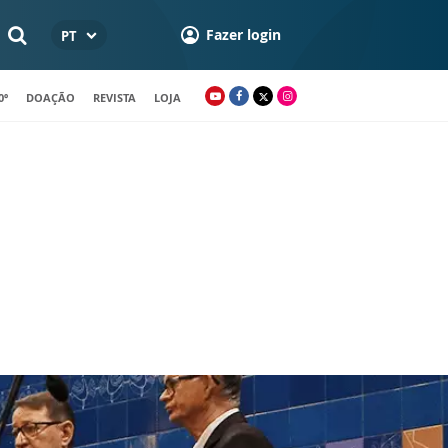
Fazer login
PT
0º
DOAÇÃO
REVISTA
LOJA