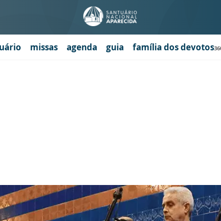
uário
missas
agenda
guia
família dos devotos
36