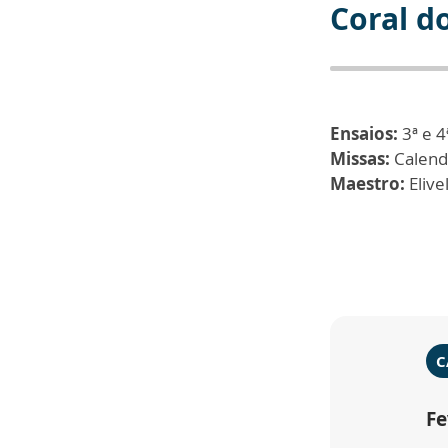
Coral d
Ensaios:
3ª e 4
Missas:
Calendá
Maestro:
Elive
C
Fe