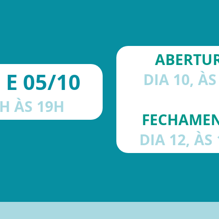
ABERTU
 E 05/10
DIA 10, ÀS
H ÀS 19H
FECHAME
DIA 12, ÀS