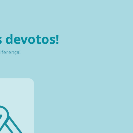
s devotos!
diferença!