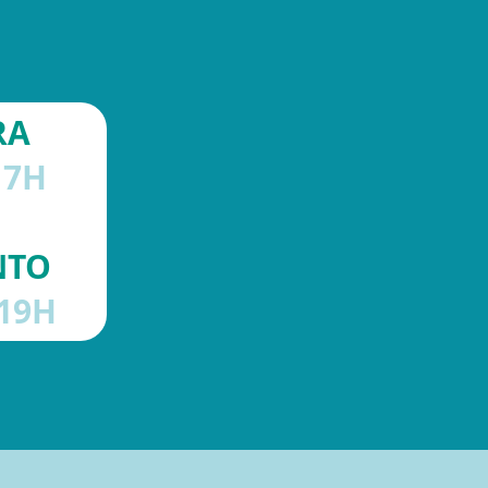
RA
 7H
NTO
 19H