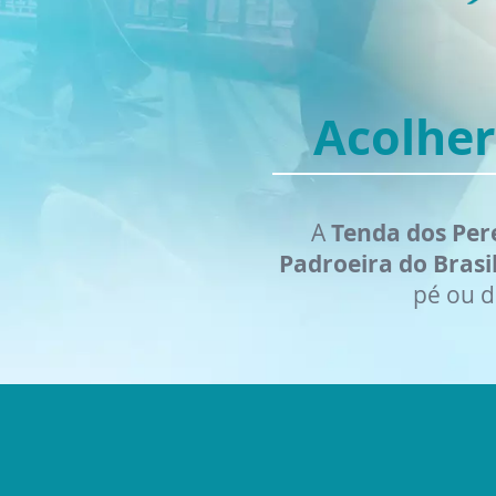
Acolher
A
Tenda dos Per
Padroeira do Brasi
pé ou d