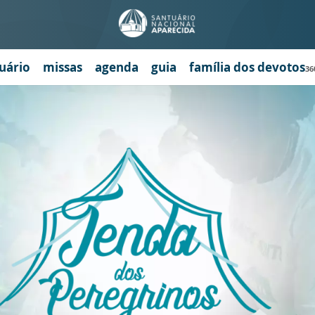
uário
missas
agenda
guia
família dos devotos
36