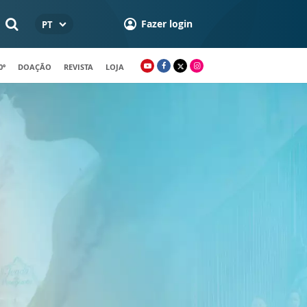
Fazer login
PT
0º
DOAÇÃO
REVISTA
LOJA