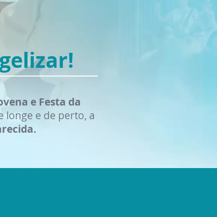
elizar!
vena e Festa da
 longe e de perto, a
recida.