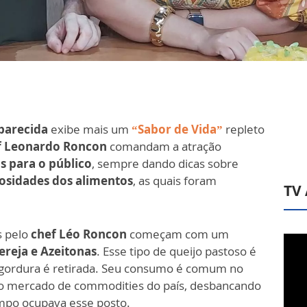
parecida
exibe mais um
“Sabor de Vida”
repleto
ef Leonardo Roncon
comandam a atração
s para o público
, sempre dando dicas sobre
iosidades dos alimentos
, as quais foram
TV
s pelo
chef Léo Roncon
começam com um
reja e Azeitonas
. Esse tipo de queijo pastoso é
uja gordura é retirada. Seu consumo é comum no
o do mercado de commodities do país, desbancando
empo ocupava esse posto.