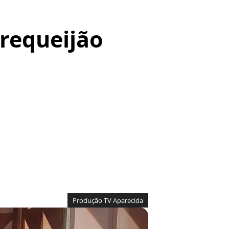
 requeijão
Produção TV Aparecida