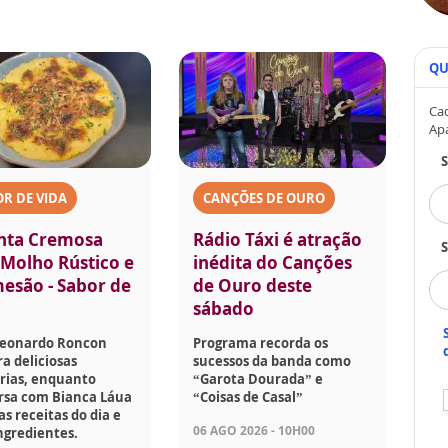
QU
Cad
Ap
R DE VIDA
CANÇÕES DE OURO
nta Cremosa
Rádio Táxi é atração
S
Molho Rústico e
inédita do Canções
esão - Sabor de
de Ouro deste
sábado
Leonardo Roncon
Programa recorda os
a deliciosas
sucessos da banda como
rias, enquanto
“Garota Dourada” e
rsa com Bianca Láua
“Coisas de Casal”
as receitas do dia e
06 AGO 2026 - 10H00
ngredientes.