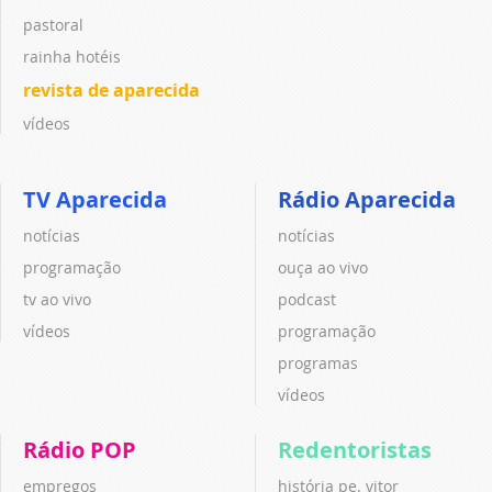
pastoral
rainha hotéis
revista de aparecida
vídeos
TV Aparecida
Rádio Aparecida
notícias
notícias
programação
ouça ao vivo
tv ao vivo
podcast
vídeos
programação
programas
vídeos
Rádio POP
Redentoristas
empregos
história pe. vitor