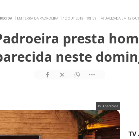
ARECIDA
EM TERRA DA PADROEIRA
12 OUT 2018 - 10H39
ATUALIZADA EM 12 OUT 
 Padroeira presta ho
arecida neste domi
TV Aparecida
TV