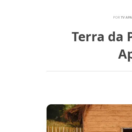
POR
TV AP
Terra da
Ap