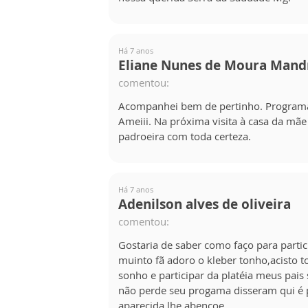
Há 7 anos
Eliane Nunes de Moura Mand
comentou:
Acompanhei bem de pertinho. Programa 
Ameiii. Na próxima visita à casa da mãe
padroeira com toda certeza.
Há 7 anos
Adenilson alves de oliveira
comentou:
Gostaria de saber como faço para partic
muinto fã adoro o kleber tonho,acisto 
sonho e participar da platéia meus pai
não perde seu progama disseram qui é p
aparecida lhe abencoe