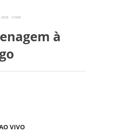
2018 - 11H09
menagem à
ngo
 AO VIVO