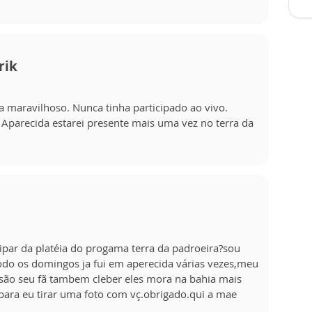
rik
maravilhoso. Nunca tinha participado ao vivo.
 Aparecida estarei presente mais uma vez no terra da
ipar da platéia do progama terra da padroeira?sou
todo os domingos ja fui em aperecida várias vezes,meu
s são seu fã tambem cleber eles mora na bahia mais
ara eu tirar uma foto com vç.obrigado.qui a mae