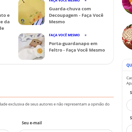
FAÇA VOCÊ MESMO
Guarda-chuva com
nto e
Decoupagem - Faça Você
de da
Mesmo
de
FAÇA VOCÊ MESMO
Porta-guardanapo em
Feltro - Faça Você Mesmo
QU
Cad
Ap
dade exclusiva de seus autores e não representam a opinião do
S
Seu e-mail