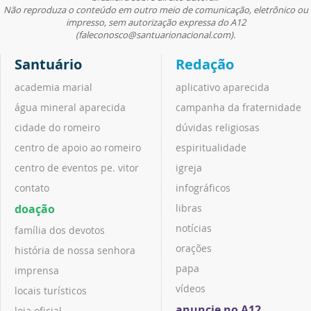
Não reproduza o conteúdo em outro meio de comunicação, eletrônico ou
impresso, sem autorização expressa do A12
(faleconosco@santuarionacional.com).
Santuário
Redação
academia marial
aplicativo aparecida
água mineral aparecida
campanha da fraternidade
cidade do romeiro
dúvidas religiosas
centro de apoio ao romeiro
espiritualidade
centro de eventos pe. vitor
igreja
contato
infográficos
doação
libras
notícias
família dos devotos
orações
história de nossa senhora
papa
imprensa
vídeos
locais turísticos
anuncie no A12
loja oficial