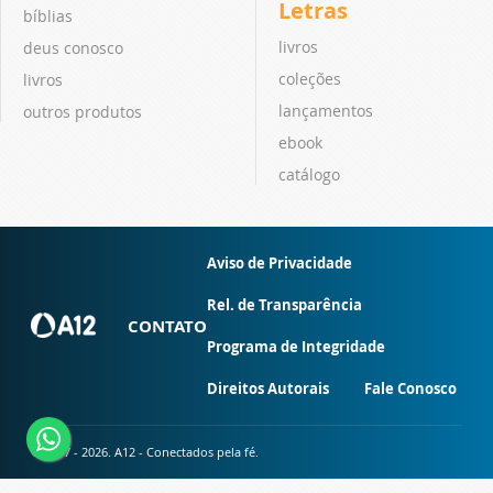
Letras
bíblias
livros
deus conosco
coleções
livros
lançamentos
outros produtos
ebook
catálogo
Aviso de Privacidade
Rel. de Transparência
CONTATO
Programa de Integridade
Direitos Autorais
Fale Conosco
© 2007 - 2026. A12 - Conectados pela fé.