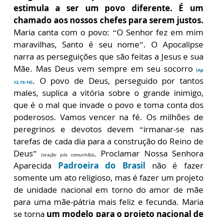
estimula a ser um povo diferente. É um
chamado aos nossos chefes para serem justos.
Maria canta com o povo: “O Senhor fez em mim
maravilhas, Santo é seu nome”. O Apocalipse
narra as perseguições que são feitas a Jesus e sua
Mãe. Mas Deus vem sempre em seu socorro
(
Ap
. O povo de Deus, perseguido por tantos
12,15-16
)
males, suplica a vitória sobre o grande inimigo,
que é o mal que invade o povo e toma conta dos
poderosos. Vamos vencer na fé. Os milhões de
peregrinos e devotos devem “irmanar-se nas
tarefas de cada dia para a construção do Reino de
Deus”
. Proclamar Nossa Senhora
(oração pós comunhão)
Aparecida
Padroeira do Brasil
não é fazer
somente um ato religioso, mas é fazer um projeto
de unidade nacional em torno do amor de mãe
para uma mãe-pátria mais feliz e fecunda. Maria
se torna
um modelo para o projeto nacional de