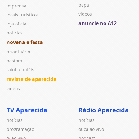
papa
imprensa
vídeos
locais turísticos
anuncie no A12
loja oficial
notícias
novena e festa
o santuário
pastoral
rainha hotéis
revista de aparecida
vídeos
TV Aparecida
Rádio Aparecida
notícias
notícias
programação
ouça ao vivo
tv ao vivo
podcast