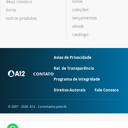
livros
deus conosco
coleções
livros
lançamentos
outros produtos
ebook
catálogo
Aviso de Privacidade
Rel. de Transparência
CONTATO
Programa de Integridade
Direitos Autorais
Fale Conosco
© 2007 - 2026. A12 - Conectados pela fé.