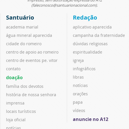
(faleconosco@santuarionacional.com).
Santuário
Redação
academia marial
aplicativo aparecida
água mineral aparecida
campanha da fraternidade
cidade do romeiro
dúvidas religiosas
centro de apoio ao romeiro
espiritualidade
centro de eventos pe. vitor
igreja
contato
infográficos
doação
libras
notícias
família dos devotos
orações
história de nossa senhora
papa
imprensa
vídeos
locais turísticos
anuncie no A12
loja oficial
notícias