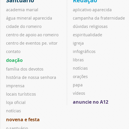
Santuário
Redação
academia marial
aplicativo aparecida
água mineral aparecida
campanha da fraternidade
cidade do romeiro
dúvidas religiosas
centro de apoio ao romeiro
espiritualidade
centro de eventos pe. vitor
igreja
contato
infográficos
doação
libras
notícias
família dos devotos
orações
história de nossa senhora
papa
imprensa
vídeos
locais turísticos
anuncie no A12
loja oficial
notícias
novena e festa
o santuário