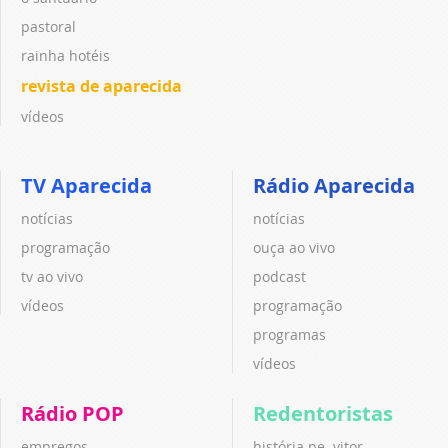
pastoral
rainha hotéis
revista de aparecida
vídeos
TV Aparecida
Rádio Aparecida
notícias
notícias
programação
ouça ao vivo
tv ao vivo
podcast
vídeos
programação
programas
vídeos
Rádio POP
Redentoristas
empregos
história pe. vitor