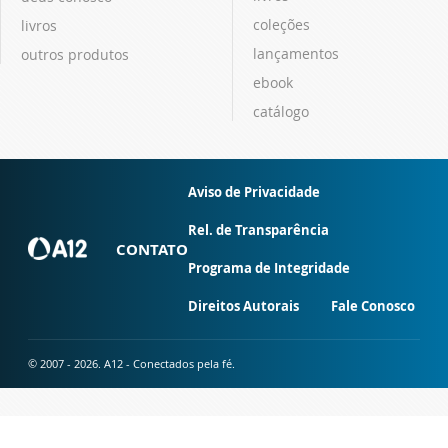
coleções
livros
lançamentos
outros produtos
ebook
catálogo
Aviso de Privacidade
Rel. de Transparência
CONTATO
Programa de Integridade
Direitos Autorais
Fale Conosco
© 2007 - 2026. A12 - Conectados pela fé.