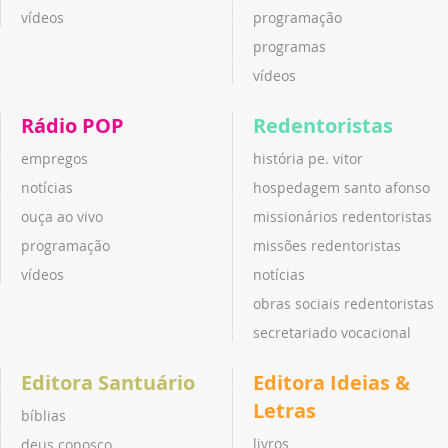
vídeos
programação
programas
vídeos
Rádio POP
Redentoristas
empregos
história pe. vitor
notícias
hospedagem santo afonso
ouça ao vivo
missionários redentoristas
programação
missões redentoristas
vídeos
notícias
obras sociais redentoristas
secretariado vocacional
Editora Santuário
Editora Ideias &
Letras
bíblias
livros
deus conosco