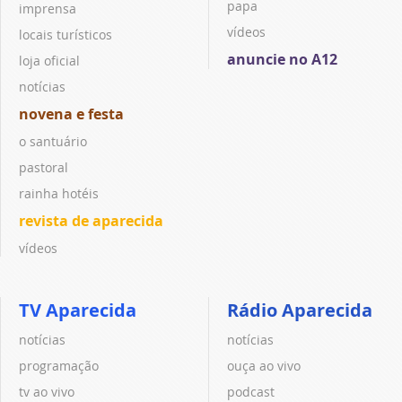
papa
imprensa
vídeos
locais turísticos
anuncie no A12
loja oficial
notícias
novena e festa
o santuário
pastoral
rainha hotéis
revista de aparecida
vídeos
TV Aparecida
Rádio Aparecida
notícias
notícias
programação
ouça ao vivo
tv ao vivo
podcast