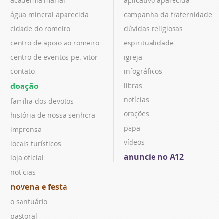
academia marial
aplicativo aparecida
água mineral aparecida
campanha da fraternidade
cidade do romeiro
dúvidas religiosas
centro de apoio ao romeiro
espiritualidade
centro de eventos pe. vitor
igreja
contato
infográficos
doação
libras
notícias
família dos devotos
orações
história de nossa senhora
papa
imprensa
vídeos
locais turísticos
anuncie no A12
loja oficial
notícias
novena e festa
o santuário
pastoral