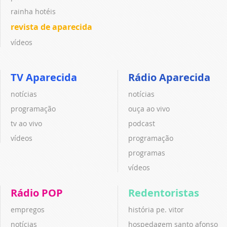
rainha hotéis
revista de aparecida
vídeos
TV Aparecida
Rádio Aparecida
notícias
notícias
programação
ouça ao vivo
tv ao vivo
podcast
vídeos
programação
programas
vídeos
Rádio POP
Redentoristas
empregos
história pe. vitor
notícias
hospedagem santo afonso