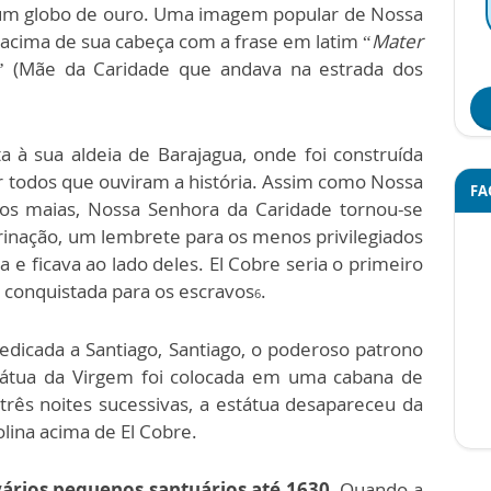
 um globo de ouro. Uma imagem popular de Nossa
 acima de sua cabeça com a frase em latim “
Mater
” (Mãe da Caridade que andava na estrada dos
a à sua aldeia de Barajagua, onde foi construída
 todos que ouviram a história. Assim como Nossa
FA
ios maias, Nossa Senhora da Caridade tornou-se
inação, um lembrete para os menos privilegiados
 e ficava ao lado deles. El Cobre seria o primeiro
 conquistada para os escravos
.
6
edicada a Santiago, Santiago, o poderoso patrono
státua da Virgem foi colocada em uma cabana de
três noites sucessivas, a estátua desapareceu da
lina acima de El Cobre.
vários pequenos santuários até 1630.
Quando a