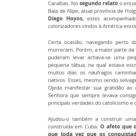
Caraíbas. No
segundo relato
o encon
Baía de Nipe, atual província de Hol
Diego Hoyos,
estes acompanhado
colonizadores vindos à América enco
Certa ocasião, navegando perto da
morreram. Porém, a maior parte da t
puderam levar achava-se uma pe
pequena tábua, na qual estava escr
muitos dias os náufragos caminha
nativos. Esses, mesmo sendo selvage
Ojeda manifestar sua gratidão ao
Senhora que sempre levava consig
principais verdades do catolicismo e
Ajudou-o também a construir um
construída em Cuba.
O afeto que o
que toda vez que os conquista