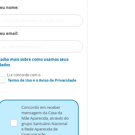
Seu nome:
eu email:
Saiba mais sobre como usamos seus
dados
Li e concordo com o
Termo de Uso
e o
Aviso de Privacidade
Concordo em receber
mensagens da Casa da
Mãe Aparecida, através do
grupo Santuário Nacional
e Rede Aparecida de
Comunicação