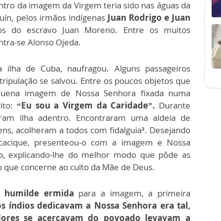
tro da imagem da Virgem teria sido nas águas da
guín, pelos irmãos indígenas
Juan Rodrigo e Juan
s do escravo Juan Moreno. Entre os muitos
ntra-se Alonso Ojeda.
 ilha de Cuba, naufragou. Alguns passageiros
ripulação se salvou. Entre os poucos objetos que
quena imagem de Nossa Senhora fixada numa
ito:
“Eu sou a Virgem da Caridade”.
Durante
ram ilha adentro. Encontraram uma aldeia de
ns, acolheram a todos com fidalguia³. Desejando
 cacique, presenteou-o com a imagem e Nossa
o, explicando-lhe do melhor modo que pôde as
 o que concerne ao culto da Mãe de Deus.
a
humilde ermida
para a imagem, a primeira
s índios dedicavam a Nossa Senhora era tal,
dores se acercavam do povoado levavam a