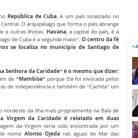
omo
República de Cuba
, é um país localizado no
 Central. O arquipélago que forma o país abrange
de e outras ilhotas.
Havana
, a capital do país, é a
tiago de Cuba é a segunda maior¹.
O centro da fé
os se localiza no município de Santiago de
+ 
sa Senhora da Caridade” é o mesmo que dizer:
mam de
“Mambisa”
porque Ela foi invocada pelos
ras de independência e também de “Cachita” um
o nordeste da Ilha mais propriamente na Baía de
a Virgem da Caridade é relatado em duas
gem da Virgem teria sido encontrada por um
l de nome
Alonso Ojeda
nas águas do Mar das