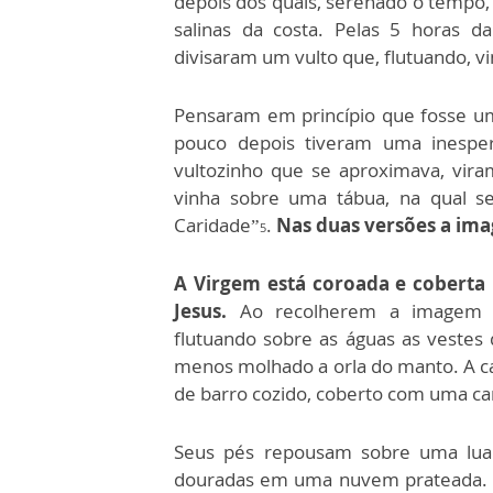
depois dos quais, serenado o tempo,
salinas da costa. Pelas 5 horas d
divisaram um vulto que, flutuando, vi
Pensaram em princípio que fosse u
pouco depois tiveram uma inespe
vultozinho que se aproximava, vi
vinha sobre uma tábua, na qual se
Caridade”
.
Nas duas versões a im
5
A Virgem está coroada e coberta 
Jesus.
Ao recolherem a imagem o
flutuando sobre as águas as veste
menos molhado a orla do manto. A cab
de barro cozido, coberto com uma ca
Seus pés repousam sobre uma lua 
douradas em uma nuvem prateada. O