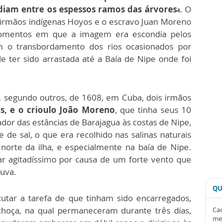
diam entre os espessos ramos das árvores
. O
4
 irmãos indígenas Hoyos e o escravo Juan Moreno
 momentos em que a imagem era escondia pelos
m o transbordamento dos rios ocasionados por
 ter sido arrastada até a Baía de Nipe onde foi
 segundo outros, de 1608, em Cuba, dois irmãos
s, e o crioulo João Moreno
, que tinha seus 10
dor das estâncias de Barajagua às costas de Nipe,
 de sal, o que era recolhido nas salinas naturais
orte da ilha, e especialmente na baía de Nipe.
r agitadíssimo por causa de um forte vento que
uva.
QU
utar a tarefa de que tinham sido encarregados,
hoça, na qual permaneceram durante três dias,
Cad
me