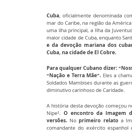
Cuba
, oficialmente denominada c
mar do Caribe, na região da América
uma ilha principal, a Ilha da Juventu
maior cidade de Cuba, enquanto San
e da devoção mariana dos cuban
Cuba, na cidade de El Cobre.
Para qualquer Cubano dizer: “Nos
“Nação e Terra Mãe”.
Eles a cha
Soldados Mambises durante as guer
diminutivo carinhoso de Caridade.
A história desta devoção começou n
Nipe².
O encontro da Imagem d
versões.
No
primeiro relato
a Ima
comandante do exército espanho