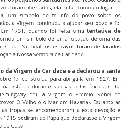
vos foram libertados, ela então tomou o lugar de
eja, um símbolo do triunfo do povo sobre os
tão, a Virgem continuou a ajudar seu povo e foi
. Em 1731, quando foi feita uma
tentativa de
 tornou um símbolo de emancipação de uma das
e Cuba. No final, os escravos foram declarados
evoção a Nossa Senhora da Caridade.
io da Virgem da Caridade e a declarou a santa
Cobre foi construída para abrigá-la em 1927. Em
sua estátua durante sua visita histórica a Cuba
 Hemingway deu a Virgem o Prêmio Nobel de
screver O Velho e o Mar em Havana
. Durante as
7
, as tropas se encomendaram a esta devoção e
em 1915 pediram ao Papa que declarasse a Virgem
a de Cuba.