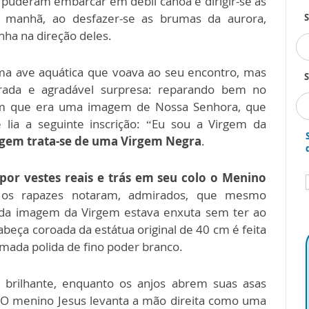
 puderam embarcar em débil canoa e dirigir-se às
a manhã, ao desfazer-se as brumas da aurora,
nha na direção deles.
ma ave aquática que voava ao seu encontro, mas
S
rada e agradável surpresa: reparando bem no
ram que era uma imagem de Nossa Senhora, que
 lia a seguinte inscrição: “Eu sou a Virgem da
agem trata-se de uma Virgem Negra
.
por vestes reais e trás em seu colo o Menino
s rapazes notaram, admirados, que mesmo
s da imagem da Virgem estava enxuta sem ter ao
eça coroada da estátua original de 40 cm é feita
mada polida de fino poder branco.
brilhante, enquanto os anjos abrem suas asas
 menino Jesus levanta a mão direita como uma