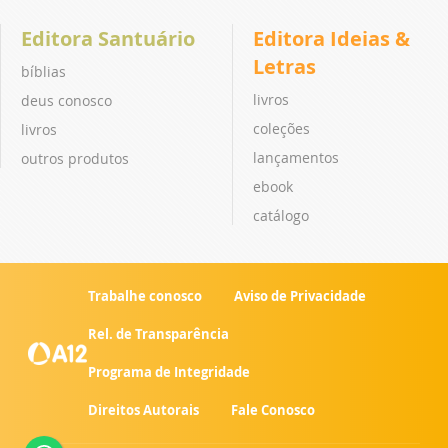
Editora Santuário
Editora Ideias &
Letras
bíblias
livros
deus conosco
coleções
livros
lançamentos
outros produtos
ebook
catálogo
Trabalhe conosco
Aviso de Privacidade
Rel. de Transparência
Programa de Integridade
Direitos Autorais
Fale Conosco