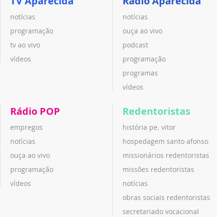
TV Aparecida
Rádio Aparecida
notícias
notícias
programação
ouça ao vivo
tv ao vivo
podcast
vídeos
programação
programas
vídeos
Rádio POP
Redentoristas
empregos
história pe. vitor
notícias
hospedagem santo afonso
ouça ao vivo
missionários redentoristas
programação
missões redentoristas
vídeos
notícias
obras sociais redentoristas
secretariado vocacional