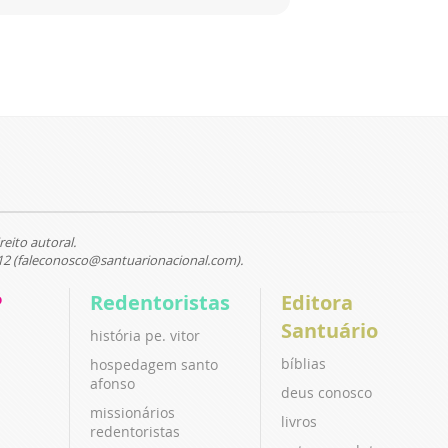
reito autoral.
12 (faleconosco@santuarionacional.com).
P
Redentoristas
Editora
Santuário
história pe. vitor
bíblias
hospedagem santo
afonso
deus conosco
missionários
livros
redentoristas