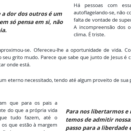
Há pessoas com ess
autoflagelando-se, não 
a dor dos outros é um
falta de vontade de super
m só pensa em si, não
A incompreensão dos o
ia.
clima. É triste.
, aproximou-se. Ofereceu-lhe a oportunidade de vida.
 seu grito mudo. Parece que sabe que junto de Jesus é c
ar onde está.
 eterno necessitado, tendo até algum proveito de sua 
am que para os pais a
nte do que a própria vida
Para nos libertarmos e 
ue tudo fazem, até o
temos de admitir nossas
s os que estão à margem
passo para a liberdade