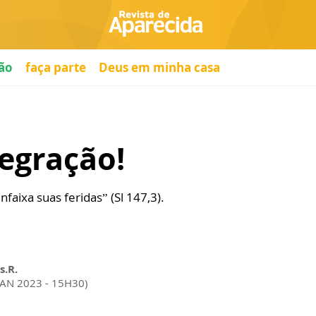
ão
faça parte
Deus em minha casa
tegração!
nfaixa suas feridas” (Sl 147,3).
s.R.
JAN 2023 - 15H30)