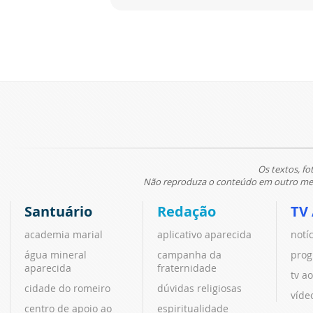
Os textos, fo
Não reproduza o conteúdo em outro meio
Santuário
Redação
TV
academia marial
aplicativo aparecida
notí
água mineral
campanha da
prog
aparecida
fraternidade
tv ao
cidade do romeiro
dúvidas religiosas
víde
centro de apoio ao
espiritualidade