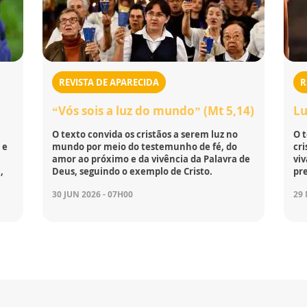
REVISTA DE APARECIDA
R
“Vós sois a luz do mundo” (Mt 5,14)
Lu
O texto convida os cristãos a serem luz no
O t
 e
mundo por meio do testemunho de fé, do
cr
amor ao próximo e da vivência da Palavra de
viv
,
Deus, seguindo o exemplo de Cristo.
pr
30 JUN 2026 - 07H00
29 