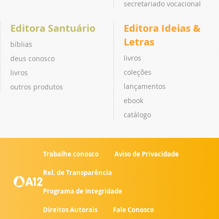
secretariado vocacional
Editora Santuário
Editora Ideias &
Letras
bíblias
livros
deus conosco
coleções
livros
lançamentos
outros produtos
ebook
catálogo
Trabalhe conosco
Aviso de Privacidade
Rel. de Transparência
Programa de Integridade
Direitos Autorais
Fale Conosco