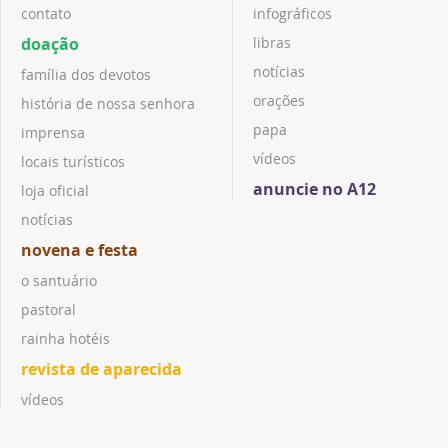
contato
infográficos
doação
libras
notícias
família dos devotos
orações
história de nossa senhora
papa
imprensa
vídeos
locais turísticos
anuncie no A12
loja oficial
notícias
novena e festa
o santuário
pastoral
rainha hotéis
revista de aparecida
vídeos