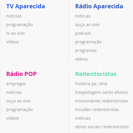
TV Aparecida
Rádio Aparecida
notícias
notícias
programação
ouça ao vivo
tv ao vivo
podcast
vídeos
programação
programas
vídeos
Rádio POP
Redentoristas
empregos
história pe. vitor
notícias
hospedagem santo afonso
ouça ao vivo
missionários redentoristas
programação
missões redentoristas
vídeos
notícias
obras sociais redentoristas