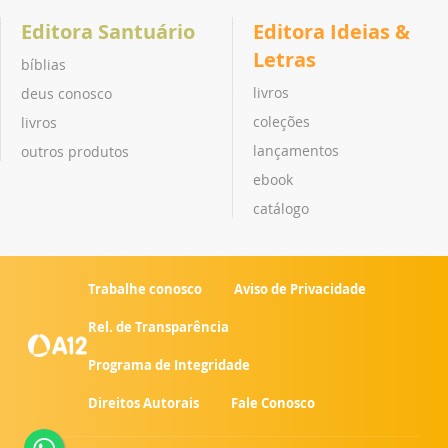
Editora Santuário
Editora Ideias &
Letras
bíblias
livros
deus conosco
coleções
livros
lançamentos
outros produtos
ebook
catálogo
Trabalhe conosco
Aviso de Privacidade
Rel. de Transparência
Programa de Integridade
Direitos Autorais
Fale Conosco