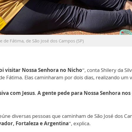
ne de Fátima, de São José dos Campos (SP)
foi visitar Nossa Senhora no Nicho
”, conta Shilery da Si
Fátima. Elas caminharam por dois dias, realizando um ver
siva com Jesus
.
A gente pede para Nossa Senhora nos
eúne diversas pessoas que caminham de São José dos Cam
ador, Fortaleza e Argentina
”, explica.