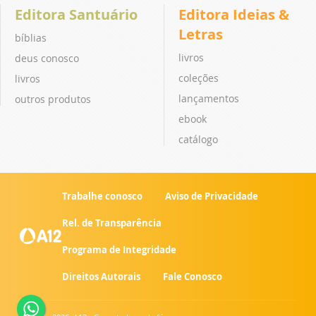
Editora Santuário
Editora Ideias &
Letras
bíblias
livros
deus conosco
coleções
livros
lançamentos
outros produtos
ebook
catálogo
Trabalhe conosco
Aviso de Privacidade
Rel. de Transparência
Programa de Integridade
Direitos Autorais
Fale Conosco