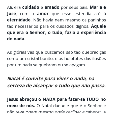
Ali, era
cuidado
e
amado
por seus pais,
Maria e
José
, com o
amor
que esse estendia até à
eternidade
. Não havia nem mesmo os paninhos
tão necessários para os cuidados dignos.
Aquele
que era o Senhor, o tudo, fazia a experiência
do nada.
As glórias vãs que buscamos são tão quebradiças
como um cristal bonito, e os holofotes das ilusões
por um nada se quebram ou se apagam.
Natal é convite para viver o nada, na
certeza de alcançar o tudo que não passa.
Jesus abraçou o NADA para fazer-se TUDO no
meio de nós.
O Natal daquele que é o Senhor e
não teve
“nem mesmo onde reclinar a cabeça”
, e