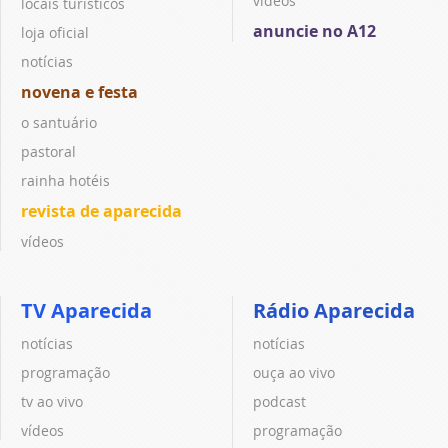
vídeos
locais turísticos
anuncie no A12
loja oficial
notícias
novena e festa
o santuário
pastoral
rainha hotéis
revista de aparecida
vídeos
TV Aparecida
Rádio Aparecida
notícias
notícias
programação
ouça ao vivo
tv ao vivo
podcast
vídeos
programação