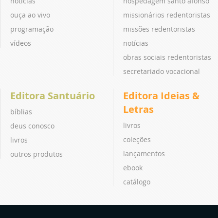
notícias
hospedagem santo afonso
ouça ao vivo
missionários redentoristas
programação
missões redentoristas
vídeos
notícias
obras sociais redentoristas
secretariado vocacional
Editora Santuário
Editora Ideias &
Letras
bíblias
livros
deus conosco
coleções
livros
lançamentos
outros produtos
ebook
catálogo