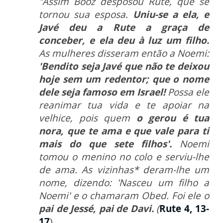
"Assim Booz desposou Rute, que se
tornou sua esposa.
Uniu-se a ela, e
Javé deu a Rute a graça de
conceber, e ela deu à luz um filho.
As mulheres disseram então a Noemi:
'Bendito seja Javé que não te deixou
hoje sem um redentor; que o nome
dele seja famoso em Israel!
Possa ele
reanimar tua vida e te apoiar na
velhice, pois quem
o gerou é tua
nora, que te ama e que vale para ti
mais do que sete filhos'.
Noemi
tomou o menino no colo e serviu-lhe
de ama. As vizinhas* deram-lhe um
nome, dizendo: 'Nasceu um filho a
Noemi' e o chamaram Obed. Foi ele o
pai de Jessé, pai de Davi.
(
Rute 4, 13-
17
)