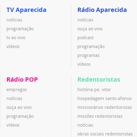
TV Aparecida
Rádio Aparecida
notícias
notícias
programação
ouça ao vivo
tv ao vivo
podcast
vídeos
programação
programas
vídeos
Rádio POP
Redentoristas
empregos
história pe. vitor
notícias
hospedagem santo afonso
ouça ao vivo
missionários redentoristas
programação
missões redentoristas
vídeos
notícias
obras sociais redentoristas