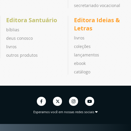
secretariado vocacional
Editora Santuário
Editora Ideias &
Letras
bíblias
livros
deus conosco
coleções
livros
lançamentos
outros produtos
ebook
catálogo
Esperamos você em nossas redes sociais ❤