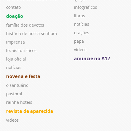
contato
infográficos
doação
libras
notícias
família dos devotos
orações
história de nossa senhora
papa
imprensa
vídeos
locais turísticos
anuncie no A12
loja oficial
notícias
novena e festa
o santuário
pastoral
rainha hotéis
revista de aparecida
vídeos