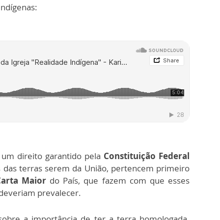
indígenas:
 um direito garantido pela
Constituição Federal
s das terras serem da União, pertencem primeiro
arta Maior
do País, que fazem com que esses
 deveriam prevalecer.
sobre a importância de ter a terra homologada.