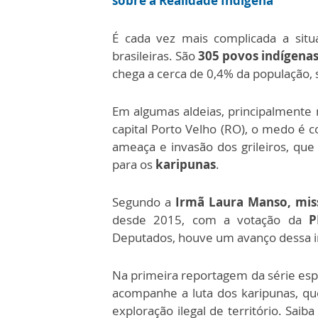
sobre a Realidade Indígena
É cada vez mais complicada a situa
brasileiras. São
305 povos indígenas
chega a cerca de 0,4% da população
Em algumas aldeias, principalmente
capital Porto Velho (RO), o medo é c
ameaça e invasão dos grileiros, q
para os
karipunas
.
Segundo a
Irmã Laura Manso, miss
desde 2015, com a votação da
P
Deputados, houve um avanço dessa in
Na primeira reportagem da série esp
acompanhe a luta dos karipunas, q
exploração ilegal de território. Sai