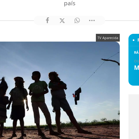
país
TV Aparecida
RÁ
OU
M