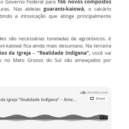
 do Governo Federal para
166 novos compostos
ras. Nas aldeias
guaranis-kaiowá,
o calcário
ibindo a intoxicação que atinge principalmente
es são necessárias toneladas de agrotóxicos. é
ni-kaiowá fica ainda mais desumano. Na terceira
ios da Igreja – "Realidade Indígena",
você vai
as no Mato Grosso do Sul são ameaçados por