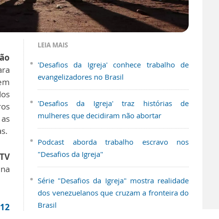
LEIA MAIS
ão
'Desafios da Igreja' conhece trabalho de
ara
evangelizadores no Brasil
em
os
'Desafios da Igreja' traz histórias de
ros
mulheres que decidiram não abortar
 as
as.
Podcast aborda trabalho escravo nos
"Desafios da Igreja"
TV
ena
Série "Desafios da Igreja" mostra realidade
dos venezuelanos que cruzam a fronteira do
Brasil
A12