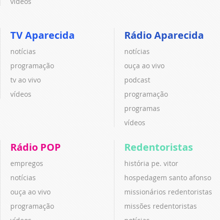
vídeos
TV Aparecida
Rádio Aparecida
notícias
notícias
programação
ouça ao vivo
tv ao vivo
podcast
vídeos
programação
programas
vídeos
Rádio POP
Redentoristas
empregos
história pe. vitor
notícias
hospedagem santo afonso
ouça ao vivo
missionários redentoristas
programação
missões redentoristas