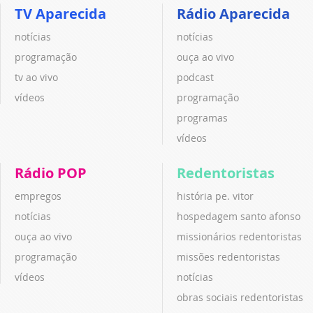
TV Aparecida
Rádio Aparecida
notícias
notícias
programação
ouça ao vivo
tv ao vivo
podcast
vídeos
programação
programas
vídeos
Rádio POP
Redentoristas
empregos
história pe. vitor
notícias
hospedagem santo afonso
ouça ao vivo
missionários redentoristas
programação
missões redentoristas
vídeos
notícias
obras sociais redentoristas