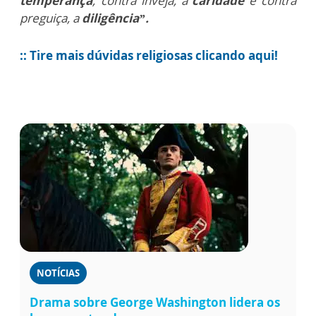
temperança
; contra inveja, a
caridade
e contra
preguiça, a
diligência”.
:: Tire mais dúvidas religiosas clicando aqui!
NOTÍCIAS
Drama sobre George Washington lidera os