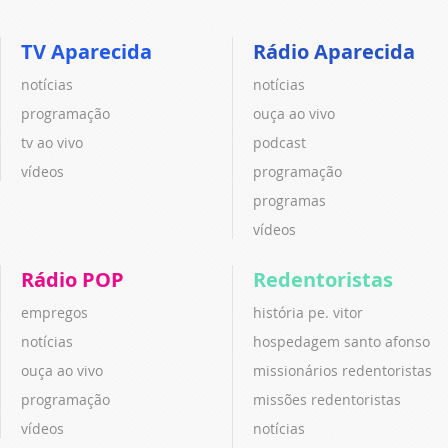
TV Aparecida
Rádio Aparecida
notícias
notícias
programação
ouça ao vivo
tv ao vivo
podcast
vídeos
programação
programas
vídeos
Rádio POP
Redentoristas
empregos
história pe. vitor
notícias
hospedagem santo afonso
ouça ao vivo
missionários redentoristas
programação
missões redentoristas
vídeos
notícias