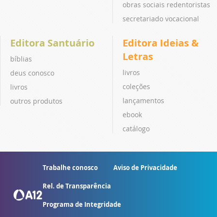
obras sociais redentoristas
secretariado vocacional
Editora Santuário
Editora Ideias &
Letras
bíblias
livros
deus conosco
coleções
livros
lançamentos
outros produtos
ebook
catálogo
Trabalhe conosco
Aviso de Privacidade
Rel. de Transparência
Programa de Integridade