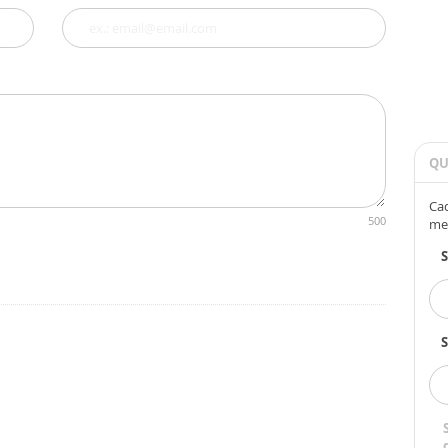
QU
Cad
500
me
S