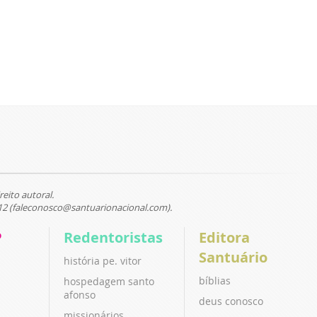
reito autoral.
12 (faleconosco@santuarionacional.com).
P
Redentoristas
Editora
Santuário
história pe. vitor
bíblias
hospedagem santo
afonso
deus conosco
missionários