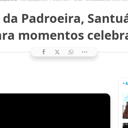
 da Padroeira, Santu
ara momentos celebra
+ 