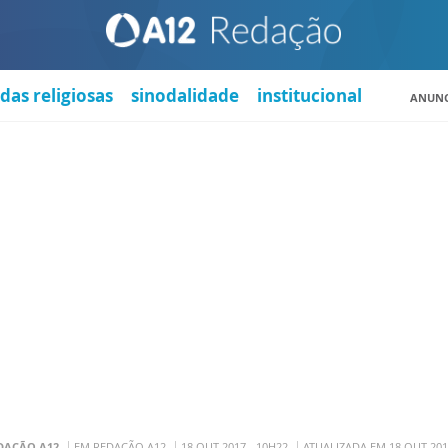
das religiosas
sinodalidade
institucional
ANUNC
DAÇÃO A12
EM REDAÇÃO A12
18 OUT 2017 - 10H22
ATUALIZADA EM 18 OUT 201