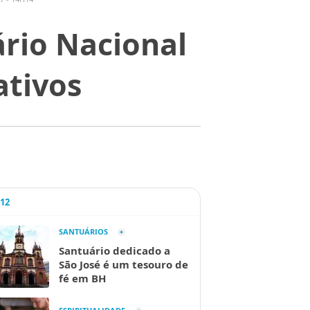
ário Nacional
tivos
A12
SANTUÁRIOS
Santuário dedicado a
São José é um tesouro de
fé em BH