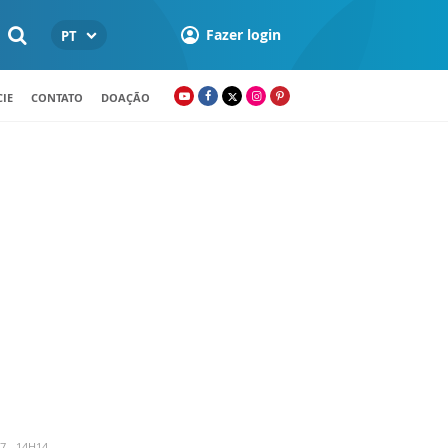
Fazer login
PT
IE
CONTATO
DOAÇÃO
7 - 14H14