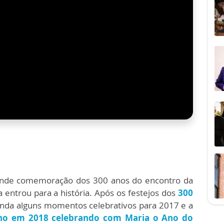
rande comemoração dos 300 anos do encontro da
ntrou para a história. Após os festejos dos
300
inda alguns momentos celebrativos para 2017 e a
no em 2018 celebrando com Maria o Ano do