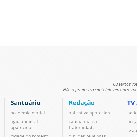
Os textos, fo
Não reproduza o conteúdo em outro meio
Santuário
Redação
TV
academia marial
aplicativo aparecida
notí
água mineral
campanha da
prog
aparecida
fraternidade
tv ao
cidade do romeiro
dúvidas religiosas